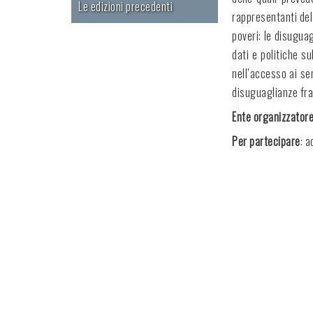
Le edizioni precedenti
rappresentanti del
poveri: le disuguag
dati e politiche s
nell’accesso ai ser
disuguaglianze fra 
Ente organizzator
Per partecipare
: a