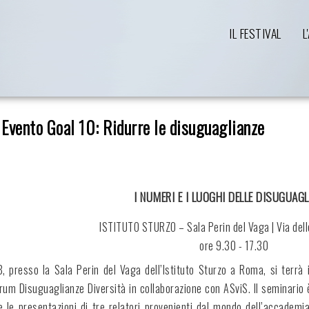
IL FESTIVAL
L
Evento Goal 10: Ridurre le disuguaglianze
I NUMERI E I LUOGHI DELLE DISUGUAGL
ISTITUTO STURZO – Sala Perin del Vaga | Via dell
ore 9.30 - 17.30
 presso la Sala Perin del Vaga dell’Istituto Sturzo a Roma, si terrà i
rum Disuguaglianze Diversità in collaborazione con ASviS. Il seminario 
e le presentazioni di tre relatori provenienti dal mondo dell’accademia,