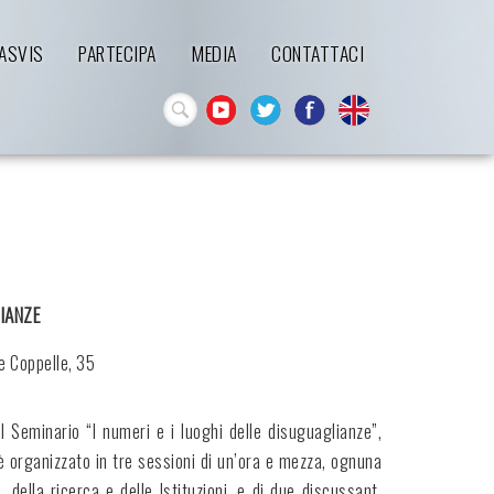
'ASVIS
PARTECIPA
MEDIA
CONTATTACI
IANZE
e Coppelle, 35
l Seminario “I numeri e i luoghi delle disuguaglianze”,
è organizzato in tre sessioni di un’ora e mezza, ognuna
 della ricerca e delle Istituzioni, e di due discussant,