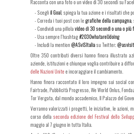
Racconta con una foto o un video di 30 secondi su Faceb
- Scegli
il Goal
, spiega la tua azione e i risultati che p
- Correda i tuoi post con le
grafiche della campagna
,
- Condividi una pillola
video di 30 secondi o una o più 
- Usa sempre l’hashtag
#2030whatareUdoing
- Includi la mention
@ASviSItalia
su Twitter;
@asvisit
Oltre 350 contributi diversi hanno finora illustrato a
aziende, istituzioni e chiunque voglia contribuire a dif
delle Nazioni Unite
e incoraggiare il cambiamento.
Hanno finora raccontato il loro impegno sui social con
Fairtrade, Pubblicità Progresso, We World Onlus, Fondazi
Tor Vergata, dal mondo accademico, Il Palazzo del Gove
Verranno valorizzati i progetti, le iniziative, le azio
corso della
seconda edizione del Festival dello Svilup
maggio al 7 giugno in tutta Italia.