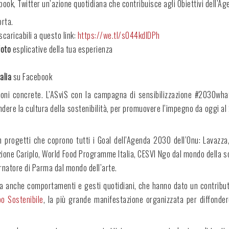
ook, Twitter un’azione quotidiana che contribuisce agli Obiettivi dell’A
orta.
 scaricabili a questo link:
https://we.tl/s044kdlDPh
foto
esplicative della tua esperienza
alia
su Facebook
zioni concrete. L’ASviS con la campagna di sensibilizzazione #2030whata
fondere la cultura della sostenibilità, per promuovere l’impegno da oggi 
 progetti che coprono tutti i Goal dell’Agenda 2030 dell’Onu: Lavazza,
one Cariplo, World Food Programme Italia, CESVI Ngo dal mondo della socie
rnatore di Parma dal mondo dell’arte.
ni, ma anche comportamenti e gesti quotidiani, che hanno dato un contri
po Sostenibile
, la più grande manifestazione organizzata per diffondere