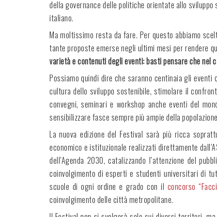
della governance delle politiche orientate allo sviluppo 
italiano.
Ma moltissimo resta da fare. Per questo abbiamo scelto
tante proposte emerse negli ultimi mesi per rendere q
varietà e contenuti degli eventi: basti pensare che nel 
Possiamo quindi dire che saranno centinaia gli eventi che
cultura dello sviluppo sostenibile, stimolare il confront
convegni, seminari e workshop anche eventi del mondo 
sensibilizzare fasce sempre più ampie della popolazion
La nuova edizione del Festival sarà più ricca soprattu
economico e istituzionale realizzati direttamente dall’
dell’Agenda 2030, catalizzando l’attenzione del pubbli
coinvolgimento di esperti e studenti universitari di tut
scuole di ogni ordine e grado con il
concorso “Facc
coinvolgimento delle città metropolitane.
Il Festival non si svolgerà solo sui diversi territori, m