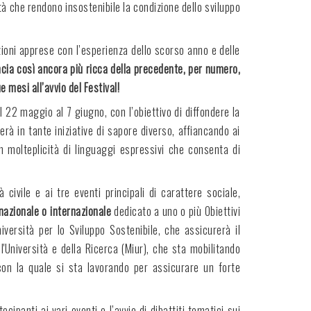
ità che rendono insostenibile la condizione dello sviluppo
ioni apprese con l’esperienza dello scorso anno e delle
cia così ancora più ricca della precedente, per numero,
 mesi all’avvio del Festival!
al 22 maggio al 7 giugno, con l’obiettivo di diffondere la
nerà in tante iniziative di sapore diverso, affiancando ai
n molteplicità di linguaggi espressivi che consenta di
civile e ai tre eventi principali di carattere sociale,
nazionale o internazionale
dedicato a uno o più Obiettivi
iversità per lo Sviluppo Sostenibile, che assicurerà il
ll'Università e della Ricerca (Miur), che sta mobilitando
 con la quale si sta lavorando per assicurare un forte
cipanti ai vari eventi e l’avvio di dibattiti tematici sui