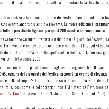
sostenibile, sia di azioni concrete volte ad affrontare le tante vulnerabil
 di organizzare la seconda edizione del Festival, beneficiando delle lez
uesto evento ancora più ampio e rilevante.
La nuova edizione si preannun
cartellone provvisorio figurano già quasi 200 eventi e mancano ancora due
 si terranno su tutto il territorio italiano nei 17 giorni del Festival, d
o, far nascere e condividere nuove idee e soluzioni. Il Festival si decli
della cultura, dell’arte, dello spettacolo e dello sport, con una gra
e sui temi dell’Agenda 2030.
tto nei contenuti: parallelamente agli eventi organizzati dalla società 
ASviS,
ognuna delle giornate del Festival proporrà un evento di rilevanza 
co e della stampa. Molto importante sarà il ruolo della Rete delle Un
ta Italia, così come le collaborazioni con il Ministero dell'Istruzione de
iamo 17 Goal”
, e l’Associazione Nazionale dei Comuni Italiani (Anci),
a verrà vissuto anche attraverso la rete. Oltre al coinvolgimento dei parte