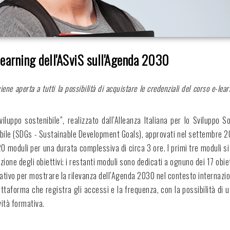
-learning dell'ASviS sull'Agenda 2030
iene aperta a tutti la possibilità di acquistare le credenziali del corso e-le
viluppo sostenibile”, realizzato dall’Alleanza Italiana per lo Sviluppo 
nibile (SDGs - Sustainable Development Goals), approvati nel settembre 2
n 20 moduli per una durata complessiva di circa 3 ore. I primi tre moduli 
one degli obiettivi; i restanti moduli sono dedicati a ognuno dei 17 obietti
rmativo per mostrare la rilevanza dell’Agenda 2030 nel contesto internazio
ttaforma che registra gli accessi e la frequenza, con la possibilità di u
vità formativa.