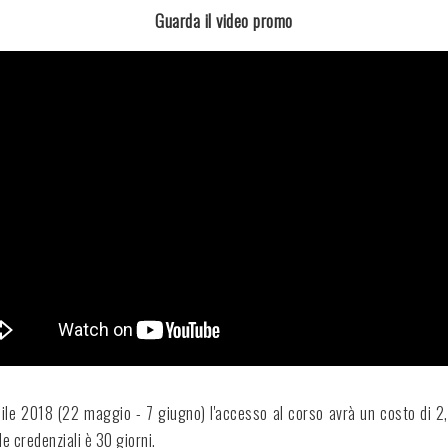
Guarda il video promo
nibile 2018 (22 maggio - 7 giugno) l'accesso al corso avrà un costo di 2
le credenziali è 30 giorni.