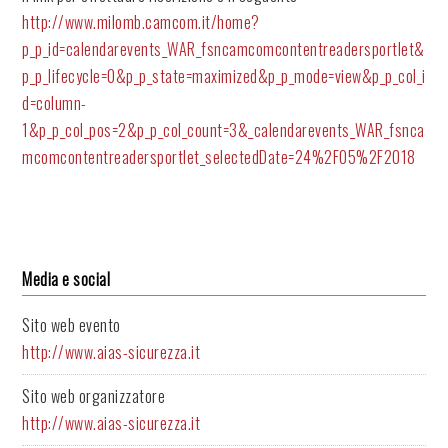
http://www.milomb.camcom.it/home?
p_p_id=calendarevents_WAR_fsncamcomcontentreadersportlet&
p_p_lifecycle=0&p_p_state=maximized&p_p_mode=view&p_p_col_i
d=column-
1&p_p_col_pos=2&p_p_col_count=3&_calendarevents_WAR_fsnca
mcomcontentreadersportlet_selectedDate=24%2F05%2F2018
Media e social
Sito web evento
http://www.aias-sicurezza.it
Sito web organizzatore
http://www.aias-sicurezza.it